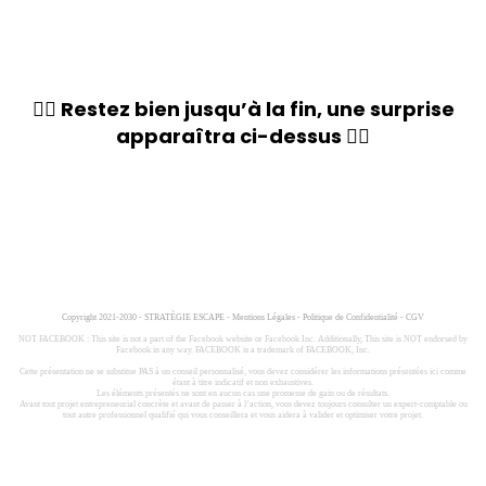
👆🏼 Restez bien jusqu’à la fin, une surprise
apparaîtra ci-dessus 👆🏼
Copyright 2021-2030 - STRATÉGIE ESCAPE -
Mentions Légales
-
Politique de Confidentialité
-
CGV
NOT FACEBOOK : This site is not a part of the Facebook website or Facebook Inc. Additionally, This site is NOT endorsed by
Facebook in any way. FACEBOOK is a trademark of FACEBOOK, Inc.
Cette présentation ne se substitue PAS à un conseil personnalisé, vous devez considérer les informations présentées ici comme
étant à titre indicatif et non exhaustives.
Les éléments présentés ne sont en aucun cas une promesse de gain ou de résultats.
Avant tout projet entrepreneurial concrète et avant de passer à l’action, vous devez toujours consulter un expert-comptable ou
tout autre professionnel qualifié qui vous conseillera et vous aidera à valider et optimiser votre projet.