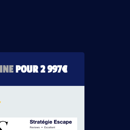
INE
POUR 2 997€