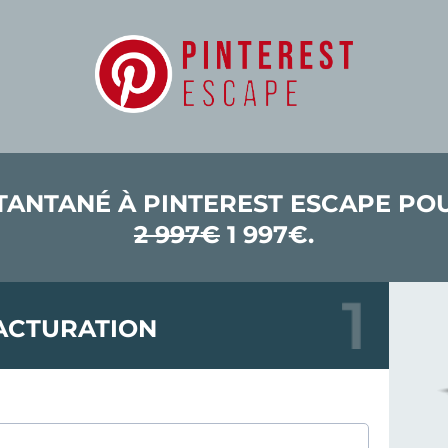
TANTANÉ À PINTEREST ESCAPE P
2 997€
1 997€.
ACTURATION