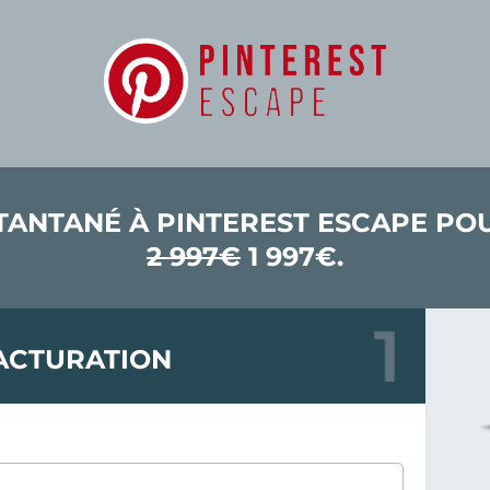
TANTANÉ À PINTEREST ESCAPE P
2 997€
1 997€.
ACTURATION