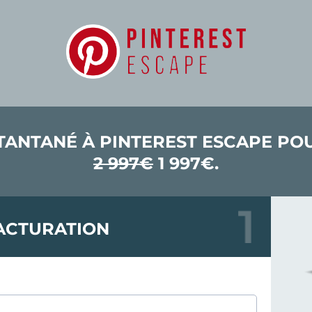
TANTANÉ À PINTEREST ESCAPE P
2 997€
1 997€.
ACTURATION