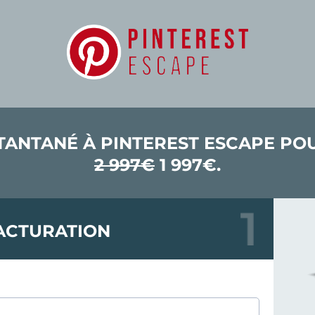
TANTANÉ À PINTEREST ESCAPE P
2 997€
1 997€.
ACTURATION