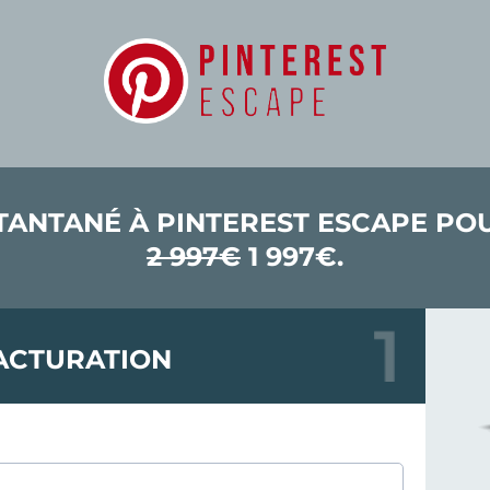
TANTANÉ À PINTEREST ESCAPE P
2 997€
1 997€.
ACTURATION