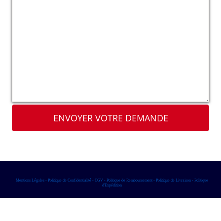
ENVOYER VOTRE DEMANDE
Mentions Légales
-
Politique de Confidentialité
-
CGV
-
Politique de Remboursement
-
Politique de Livraison
-
Politique
d'Expédition