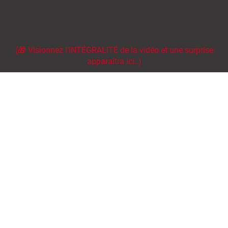
(🎁 Visionnez l'INTÉGRALITÉ de la vidéo et une surprise
apparaîtra ici..)